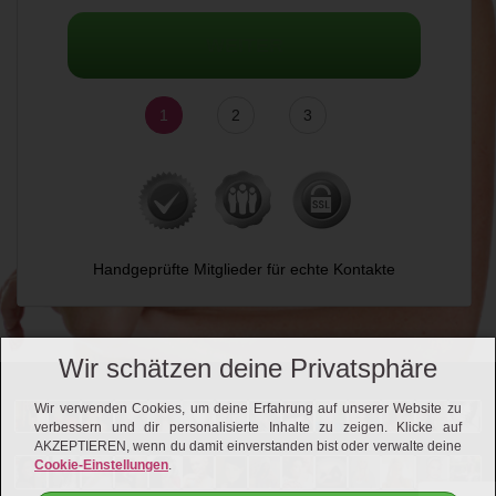
WEITER
1
2
3
Handgeprüfte Mitglieder für echte Kontakte
Wir schätzen deine Privatsphäre
Wir verwenden Cookies, um deine Erfahrung auf unserer Website zu
verbessern und dir personalisierte Inhalte zu zeigen. Klicke auf
AKZEPTIEREN, wenn du damit einverstanden bist oder verwalte deine
Cookie-Einstellungen
.